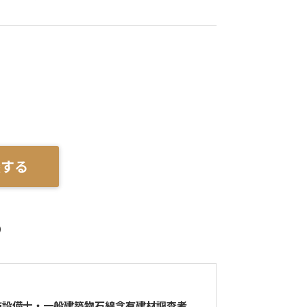
談する
）
防設備士・一般建築物石綿含有建材調査者