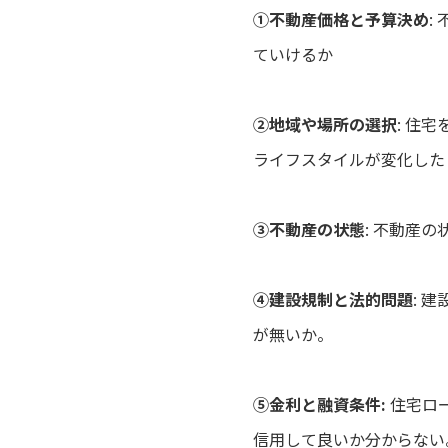
①不動産価格と予算決め
:
ていけるか
②地域や場所の選択
: 住
ライフスタイルが変化した
③不動産の状態
: 不動産
④建設規制と法的問題
: 
が無いか。
⑤金利と融資条件:
住宅ロ
信用して良いか分からない