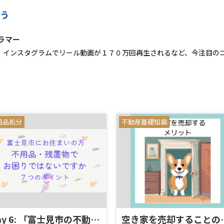
ろう
ラマー
 インスタグラムでリール動画が１７０万回再生されるなど、今注目の
用品処分
不動産基礎知識
Day 6: 「富士見市の不動産売却：不用品処分の見積りとサービス内容」
空き家を売