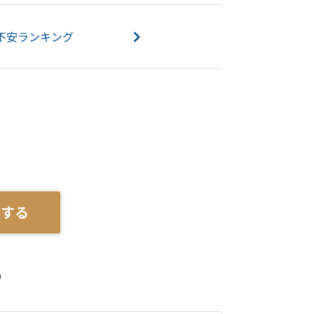
不安ランキング
談する
）