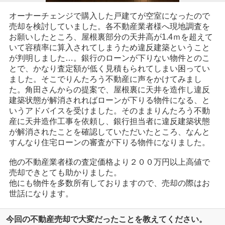
オーナーチェンジで購入した戸建てが空室になったので
売却を検討していました。各不動産業者様へ現地調査を
お願いしたところ、屋根裏部分の天井高が1.4ｍを超えて
いて容積率に算入されてしまうため違反建築ということ
が判明しました…。銀行のローンが下りない物件とのこ
とで、かなり査定額が低く見積もられてしまい困ってい
ました。そこでりんたろう不動産に声をかけてみまし
た。角田さんからの提案で、屋根裏に天井を造作し違反
建築状態が解消されればローンが下りる物件になる、と
いうアドバイスを受けました。そのままりんたろう不動
産に天井造作工事を依頼し、銀行担当者に違反建築状態
が解消されたことを確認していただいたところ、なんと
すんなり住宅ローンの審査が下りる物件になりました。
他の不動産業者様の査定価格より２００万円以上高値で
売却できとても助かりました。
他にも物件を多数所有しておりますので、売却の際はお
世話になります。
今回の不動産売却で大変だったことを教えてください。