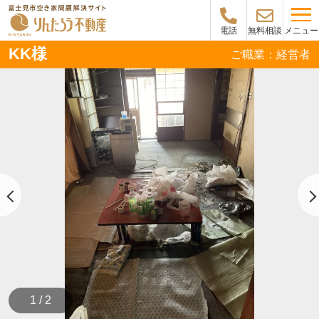
メニュー
電話
無料相談
KK様
ご職業：経営者
1 / 2