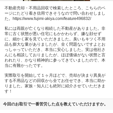
不動産売却・不用品回収で検索したところ、こちらのペ
ージにたどり着き信用できそうなので問い合わせしまし
た。https://www.fujimi-akiya.com/feature496832/
私には両親が亡くなり相続した不動産がありました。非
常に古く状態が悪い住宅にもかかわらず、嫌な顔せず
に、細かく家を見ていただきました。臭いもキツく不用
品も膨大な量がありましたが、全く問題ないですよとお
っしゃっていただき、本当に安心しました。実は他社さ
んにも相談しておりましたが、ほぼ価値がない状態と言
われたり、かなり精神的に参ってきていましたので、本
当に有難かったです。
実際取引を開始して１ヶ月ほどで、売却が決まり異臭が
する不用品などの回収から全てお任せでき、本当に助か
りました。家族・知人にも絶対に紹介させていただきま
す！
今回のお取引で一番苦労した点を教えていただけますか。